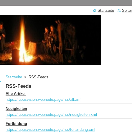
Startseite
Seite
Startseite
>
RSS-Feeds
RSS-Feeds
Alle Artikel
https://lupusvision.webnode.page/rss/all.xml
Neuigkeiten
https://lupusvision.webnode.page/rss/neuigkeiten.xml
Fortbildung
https://lupusvision.webnode.page/rss/fortbildung.xml