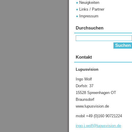
Neuigkeiten
Links / Partner
Impressum
Durchsuchen
Kontakt
Lupusvision
Ingo Wolf
Dorfstr. 37
15528 Spreenhagen OT
Braunsdorf
www.lupusvision.de
mobil +49 (0)160 90721224
ingo.j.w
olf@lupu
svision.
de